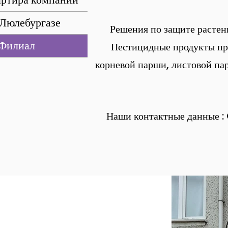
 Люлебургазе
Решения по защите растен
 Филиал
Пестицидные продукты 
корневой парши, листовой па
Наши
контактные данные
: