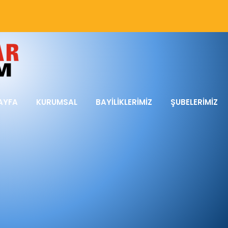
AYFA
KURUMSAL
BAYİLİKLERİMİZ
ŞUBELERİMİZ