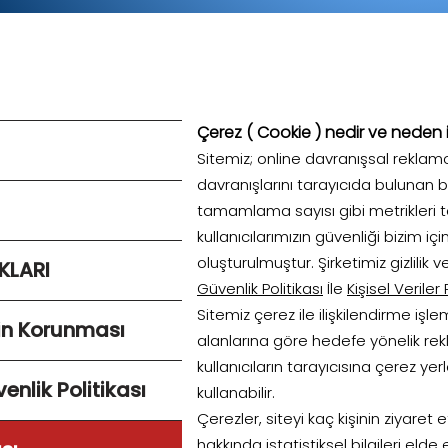
Çerez ( Cookie ) nedir ve neden 
Sitemiz; online davranışsal reklam
davranışlarını tarayıcıda bulunan b
tamamlama sayısı gibi metrikleri 
kullanıcılarımızın güvenliği bizim
oluşturulmuştur. Şirketimiz gizlilik 
KLARI
Güvenlik Politikası
İle
Kişisel Veriler
Sitemiz çerez ile ilişkilendirme işle
erin Korunması
alanlarına göre hedefe yönelik rek
kullanıcıların tarayıcısına çerez ye
venlik Politikası
kullanabilir.
Çerezler, siteyi kaç kişinin ziyaret e
hakkında istatistiksel bilgileri eld