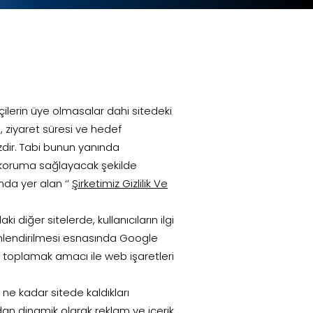
çilerin üye olmasalar dahi sitedeki
, ziyaret süresi ve hedef
dir. Tabi bunun yanında
de koruma sağlayacak şekilde
ında yer alan ‘’
Şirketimiz Gizlilik Ve
i diğer sitelerde, kullanıcıların ilgi
yönlendirilmesi esnasında Google
lgi toplamak amacı ile web işaretleri
ve ne kadar sitede kaldıkları
ından dinamik olarak reklam ve içerik