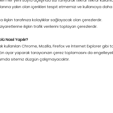
en her yeni sayfa açılışında sizi tanıyarak tekrar tekrar kullan
 alanına yakın olan içerikleri tespit etmemizi ve kullanıcıya dah
ına ilişkin tarafınıza kolaylıklar sağlayacak olan çerezlerdir.
 ziyaretlerine ilişkin trafik verilerini toplayan çerezlerdir.
lü Nasıl Yapılır?
rak kullanılan Chrome, Mozilla, Firefox ve İnternet Explorer gibi
ön ayar yaparak tarayıcınızın çerez toplamasını da engelleyebili
rumda sitemiz düzgün çalışmayacaktır.