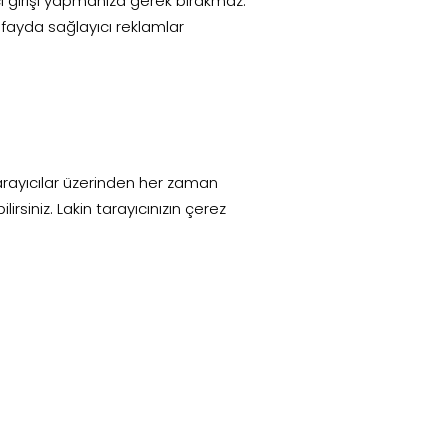
ıcı girişi yapmanıza gerek bırakmaz.
a fayda sağlayıcı reklamlar
 tarayıcılar üzerinden her zaman
rsiniz. Lakin tarayıcınızın çerez