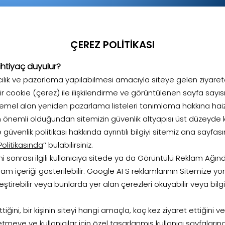
ÇEREZ POLİTİKASI
ihtiyaç duyulur?
cılık ve pazarlama yapılabilmesi amacıyla siteye gelen ziyaret
ir cookie (çerez) ile ilişkilendirme ve görüntülenen sayfa sayısı
temel alan yeniden pazarlama listeleri tanımlama hakkına haiz
 için önemli olduğundan sitemizin güvenlik altyapısı üst düzey
ve güvenlik politikası hakkında ayrıntılı bilgiyi sitemiz ana sayfas
 Politikasında
’’ bulabilirsiniz.
mi sonrası ilgili kullanıcıya sitede ya da Görüntülü Reklam Ağındak
lam içeriği gösterilebilir. Google AFS reklamlarının Sitemize 
rleştirebilir veya bunlarda yer alan çerezleri okuyabilir veya bi
ttiğini, bir kişinin siteyi hangi amaçla, kaç kez ziyaret ettiğini 
e etmeye ve kullanıcılar için özel tasarlanmış kullanıcı sayfalar