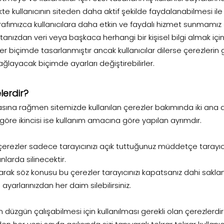
kte kullanıcının siteden daha aktif şekilde faydalanabilmesi ile
fımızca kullanıcılara daha etkin ve faydalı hizmet sunmamız a
nızdan veri veya başkaca herhangi bir kişisel bilgi almak için
r biçimde tasarlanmıştır ancak kullanıcılar dilerse çerezleri
ağlayacak biçimde ayarları değiştirebilirler.
lerdir?
ırmasına rağmen sitemizde kullanılan çerezler bakımında iki a
re ikincisi ise kull
anım amacına göre yapılan ayrımdır.
çerezler sad
ece tarayıcınızı açık tuttuğunuz müddetçe tarayıcı
nlarda silinecektir.
ı olarak söz konusu bu çerezler tarayıcınızı kapatsanız dahi sa
ayarlarınızdan her daim silebilirsiniz.
n düzgün çalışabilmesi için kullanılması gerekli olan çerezlerdi