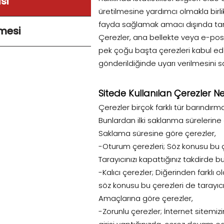
sı
üretilmesine yardımcı olmakla birli
fayda sağlamak amacı dışında tara
şmesi
Çerezler, ana bellekte veya e-posta
pek çoğu başta çerezleri kabul ede
gönderildiğinde uyarı verilmesini s
Sitede Kullanılan Çerezler Ne
Çerezler birçok farklı tür barınd
Bunlardan ilki saklanma sürelerine gö
Saklama süresine göre çerezler,
-Oturum çerezleri; Söz konusu bu 
Tarayıcınızı kapattığınız takdirde bu
-Kalıcı çerezler; Diğerinden farkl
söz konusu bu çerezleri de tarayıcı 
Amaçlarına göre çerezler,
-Zorunlu çerezler; İnternet sitemizi