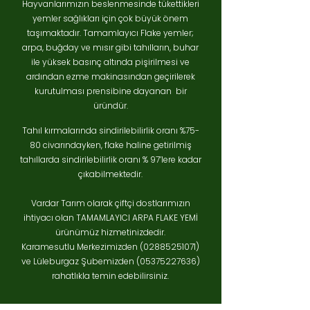
Hayvanlarımızın beslenmesinde tükettikleri
yemler sağlıkları için çok büyük önem
taşımaktadır. Tamamlayıcı Flake yemler;
arpa, buğday ve mısır gibi tahılların, buhar
ile yüksek basınç altında pişirilmesi ve
ardından ezme makinasından geçirilerek
kurutulması prensibine dayanan bir
üründür.
Tahıl kırmalarında sindirilebilirlik oranı %75-
80 civarındayken, flake haline getirilmiş
tahıllarda sindirilebilirlik oranı % 97’lere kadar
çıkabilmektedir.
Vardar Tarım olarak çiftçi dostlarımızın
ihtiyacı olan TAMAMLAYICI ARPA FLAKE YEMİ
ürünümüz hizmetinizdedir.
Karamesutlu Merkezimizden
(02885251071)
ve Lüleburgaz Şubemizden
(05375227636)
rahatlıkla temin edebilirsiniz.